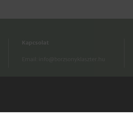
Kapcsolat
Email: info@borzsonyklaszter.hu