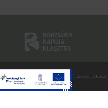
Börzsöny Kapuja Klaszter © 2022 |
Adatkezelési tájékoztató