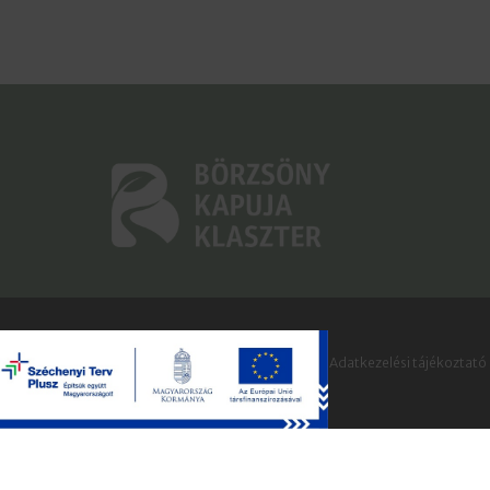
Börzsöny Kapuja Klaszter © 2022 |
Adatkezelési tájékoztató