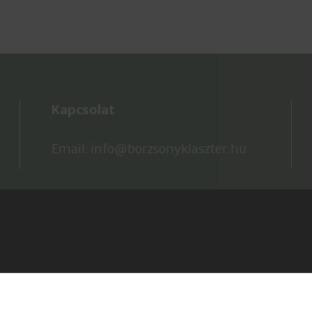
Kapcsolat
Email: info@borzsonyklaszter.hu