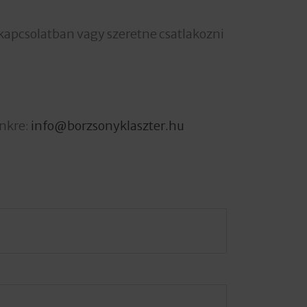
kapcsolatban vagy szeretne csatlakozni
ünkre:
info@borzsonyklaszter.hu