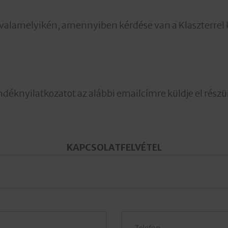
valamelyikén, amennyiben kérdése van a Klaszterrel 
szándéknyilatkozatot az alábbi emailcímre küldje el rész
KAPCSOLATFELVÉTEL