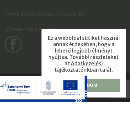
Email: info@borzsonyklaszter.hu
KÖZÖSSÉGI MÉDIA FELÜLETEK
Ez a weboldal sütiket használ
annak érdekében, hogy a
lehető legjobb élményt
nyújtsa. További részleteket
az
Adatkezelési
tájékoztatónkban
talál.
Börzsöny Kapuja Klaszter © 2022 |
Adatkezelési tájékoztató
ELFOGADOM
Impresszum