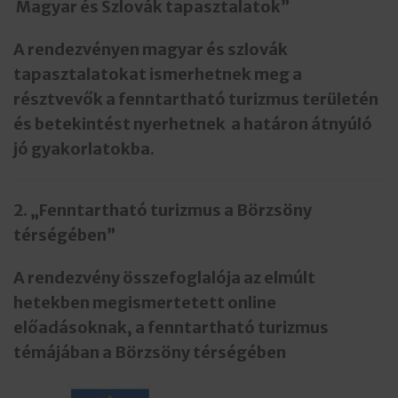
Magyar és Szlovák tapasztalatok”
A rendezvényen magyar és szlovák
tapasztalatokat ismerhetnek meg a
résztvevők a fenntartható turizmus területén
és betekintést nyerhetnek
a határon átnyúló
jó gyakorlatokba.
2. „Fenntartható turizmus a Börzsöny
térségében”
A rendezvény összefoglalója az elmúlt
hetekben megismertetett online
előadásoknak, a fenntartható turizmus
témájában a Börzsöny térségében