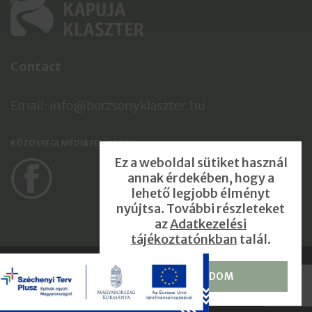
Contact
Email: info@borzsonyklaszter.hu
KÖZÖSSÉGI MÉDIA FELÜLETEK
Ez a weboldal sütiket használ
annak érdekében, hogy a
lehető legjobb élményt
nyújtsa. További részleteket
az
Adatkezelési
tájékoztatónkban
talál.
Börzsöny Kapuja Klaszter © |
Privacy Policy
ELFOGADOM
Impressum