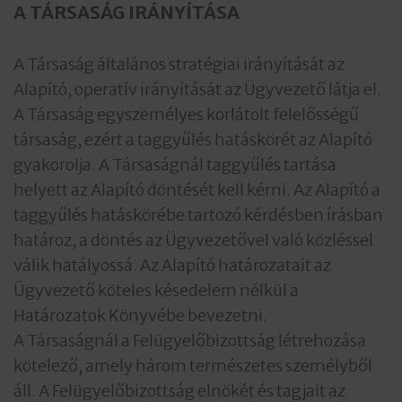
A TÁRSASÁG IRÁNYÍTÁSA
A Társaság általános stratégiai irányítását az
Alapító, operatív irányítását az Ügyvezető látja el.
A Társaság egyszemélyes korlátolt felelősségű
társaság, ezért a taggyűlés hatáskörét az Alapító
gyakorolja. A Társaságnál taggyűlés tartása
helyett az Alapító döntését kell kérni. Az Alapító a
taggyűlés hatáskörébe tartozó kérdésben írásban
határoz, a döntés az Ügyvezetővel való közléssel
válik hatályossá. Az Alapító határozatait az
Ügyvezető köteles késedelem nélkül a
Határozatok Könyvébe bevezetni.
A Társaságnál a Felügyelőbizottság létrehozása
kötelező, amely három természetes személyből
áll. A Felügyelőbizottság elnökét és tagjait az